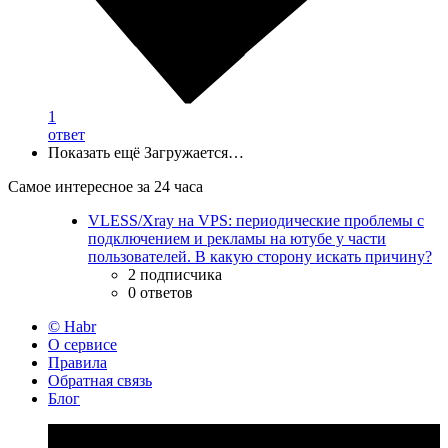
1
ответ
Показать ещё
Загружается…
Самое интересное за 24 часа
VLESS/Xray на VPS: периодические проблемы с
подключением и рекламы на ютубе у части
пользователей. В какую сторону искать причину?
2 подписчика
0 ответов
© Habr
О сервисе
Правила
Обратная связь
Блог