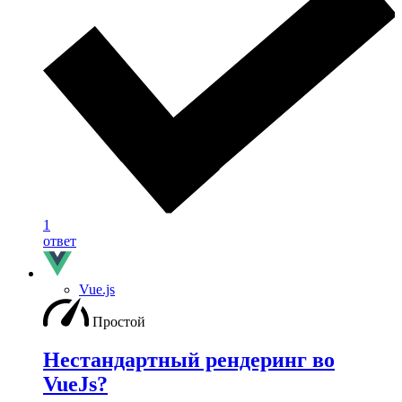
1
ответ
Vue.js
Простой
Нестандартный рендеринг во
VueJs?