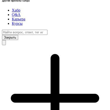
другие проекты хабра
Хабр
Q&A
Карьера
Курсы
Закрыть