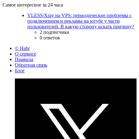
Самое интересное за 24 часа
VLESS/Xray на VPS: периодические проблемы с
подключением и рекламы на ютубе у части
пользователей. В какую сторону искать причину?
2 подписчика
0 ответов
© Habr
О сервисе
Правила
Обратная связь
Блог