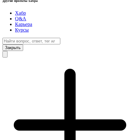
другие проекты хабра
Хабр
Q&A
Карьера
Курсы
Закрыть