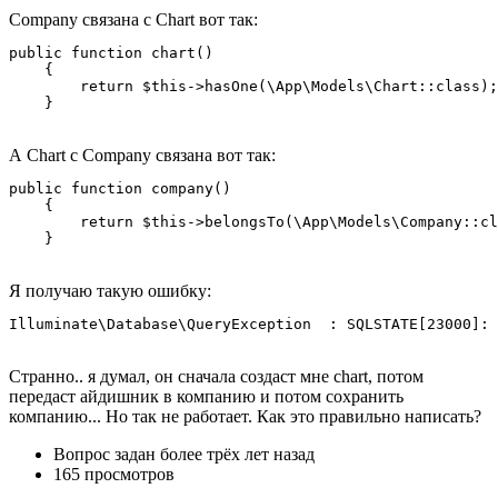
Company связана с Chart вот так:
public function chart()

    {

        return $this->hasOne(\App\Models\Chart::class);

    }
А Chart с Company связана вот так:
public function company()

    {

        return $this->belongsTo(\App\Models\Company::cl
    }
Я получаю такую ошибку:
Illuminate\Database\QueryException  : SQLSTATE[23000]: 
Странно.. я думал, он сначала создаст мне chart, потом
передаст айдишник в компанию и потом сохранить
компанию... Но так не работает. Как это правильно написать?
Вопрос задан
более трёх лет назад
165 просмотров