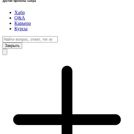
другие проекты хабра
Хабр
Q&A
Карьера
Курсы
Закрыть