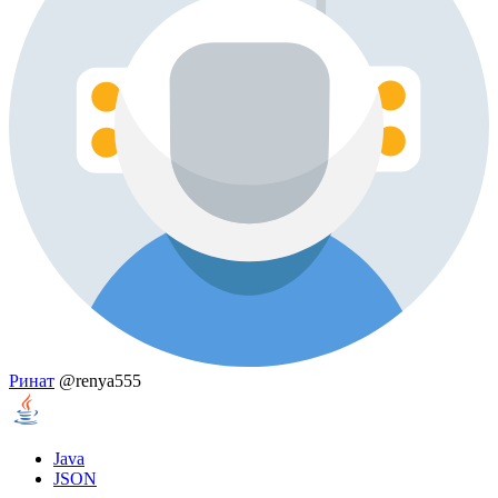
Ринат
@renya555
Java
JSON