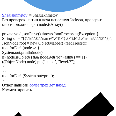
Shagiakhmetov
@Shagiakhmetov
Без проверок на тип ключа используя Jackson, проверить
массив можно через node.isArray()
private void jsonParse() throws JsonProcessingException {
String str = "[{\"id\":0,\"name\":\"l1\"},{\"id\":1,\"name\":\"l2\"}]";
JsonNode root = new ObjectMapper().readTree(str);
root.forEach(node -> {
System.out.println(node);
if (node.isObject() && node.get("id").asInt() == 1) {
((ObjectNode) node).put("name", "level-2");
}
});
root.forEach(System.out::print);
}
Ответ написан
более трёх лет назад
Комментировать