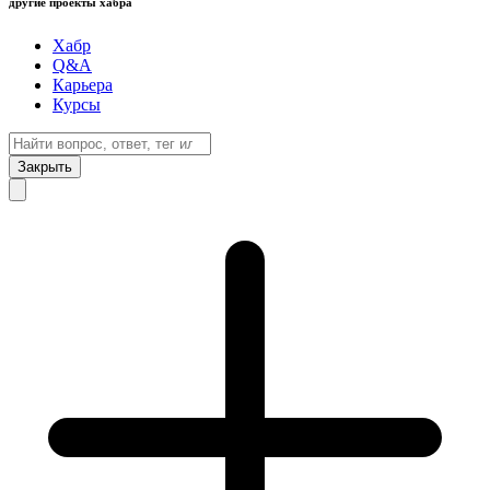
другие проекты хабра
Хабр
Q&A
Карьера
Курсы
Закрыть