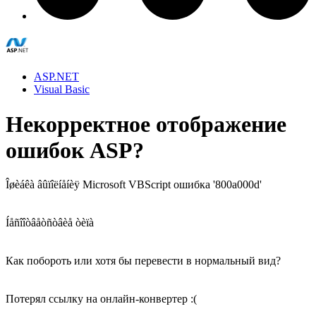
ASP.NET
Visual Basic
Некорректное отображение
ошибок ASP?
Îøèáêà âûïîëíåíèÿ Microsoft VBScript ошибка '800a000d'
Íåñîîòâåòñòâèå òèïà
Как побороть или хотя бы перевести в нормальный вид?
Потерял ссылку на онлайн-конвертер :(