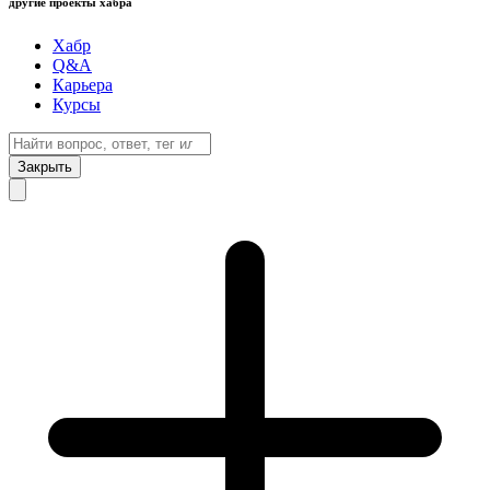
другие проекты хабра
Хабр
Q&A
Карьера
Курсы
Закрыть