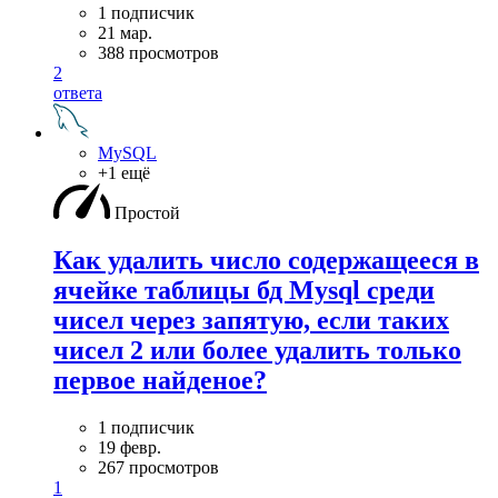
1 подписчик
21 мар.
388 просмотров
2
ответа
MySQL
+1 ещё
Простой
Как удалить число содержащееся в
ячейке таблицы бд Mysql среди
чисел через запятую, если таких
чисел 2 или более удалить только
первое найденое?
1 подписчик
19 февр.
267 просмотров
1