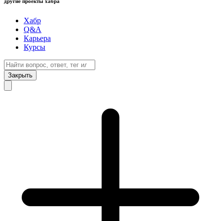
другие проекты хабра
Хабр
Q&A
Карьера
Курсы
Закрыть