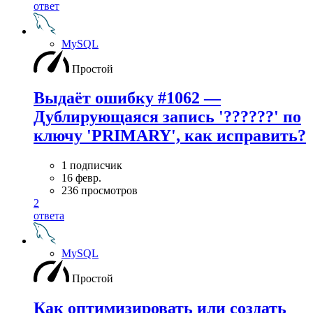
ответ
MySQL
Простой
Выдаёт ошибку #1062 —
Дублирующаяся запись '??????' по
ключу 'PRIMARY', как исправить?
1 подписчик
16 февр.
236 просмотров
2
ответа
MySQL
Простой
Как оптимизировать или создать