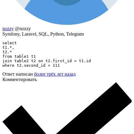
nozzy
@nozzy
Symfony, Laravel, SQL, Python, Telegram
select

t1.*,

t2.*

from table1 t1

join table2 t2 on t2.first_id = t1.id

where t2.second_id = 111
Ответ написан
более трёх лет назад
Комментировать