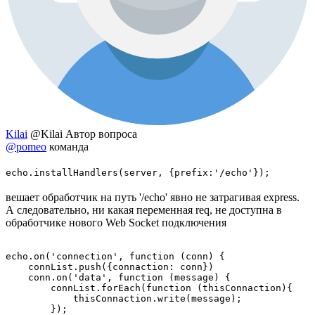
Kilai
@Kilai
Автор вопроса
@pomeo
команда
echo.installHandlers(server, {prefix:'/echo'});
вешает обработчик на путь '/echo' явно не затрагивая express.
А следовательно, ни какая переменная req, не доступна в
обработчике нового Web Socket подключения
echo.on('connection', function (conn) {

    connList.push({connaction: conn})

    conn.on('data', function (message) {

        connList.forEach(function (thisConnaction){

            thisConnaction.write(message);

        });
