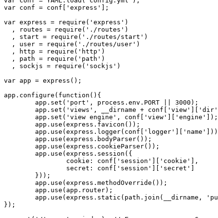
var conf = YAML.load('config.yml');

var conf = conf['express'];

var express = require('express')

  , routes = require('./routes')

  , start = require('./routes/start')

  , user = require('./routes/user')

  , http = require('http')

  , path = require('path')

  , sockjs = require('sockjs')

var app = express();

app.configure(function(){

	app.set('port', process.env.PORT || 3000);

	app.set('views', __dirname + conf['view']['dir']);

	app.set('view engine', conf['view']['engine']);

	app.use(express.favicon());

	app.use(express.logger(conf['logger']['name']));

	app.use(express.bodyParser());

	app.use(express.cookieParser());

	app.use(express.session({

		cookie: conf['session']['cookie'],

		secret: conf['session']['secret']

	}));

	app.use(express.methodOverride());

	app.use(app.router);

	app.use(express.static(path.join(__dirname, 'public')));

});
