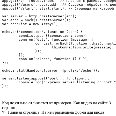
app.get('/', routes.index); // Главная страница. Содерж
app.get('/users', user.add); // Содержит обработчик для
app.get('/start', start.start); // Страница на которой 
var server = http.createServer(app);

var echo = sockjs.createServer();

var connList = new Array();

echo.on('connection', function (conn) {

	connList.push({connaction: conn})

	conn.on('data', function (message) {

		connList.forEach(function (thisConnaction){

			thisConnaction.write(message);

		});

	});

	conn.on('close', function () { });

});

echo.installHandlers(server, {prefix:'/echo'});

server.listen(app.get('port'), function(){

	console.log("Express server listening on port " + app.get('port'));

});
Код не сильно отличается от примеров. Как видно на сайте 3
страницы:
'/' - Главная страница. На ней размещена форма для ввода