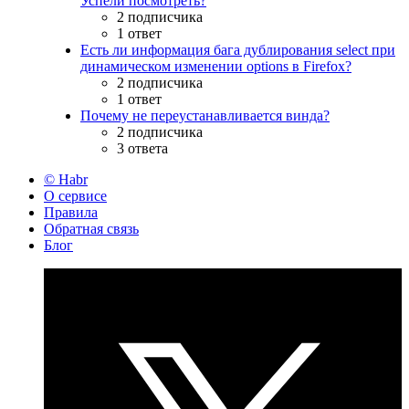
Успели посмотреть?
2 подписчика
1 ответ
Есть ли информация бага дублирования select при
динамическом изменении options в Firefox?
2 подписчика
1 ответ
Почему не переустанавливается винда?
2 подписчика
3 ответа
© Habr
О сервисе
Правила
Обратная связь
Блог