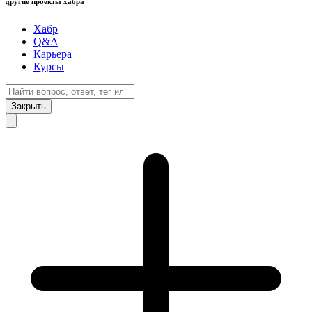
другие проекты хабра
Хабр
Q&A
Карьера
Курсы
Закрыть