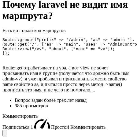
Почему laravel не видит имя
маршрута?
Есть вот такой код маршрутов
Route::group(["prefix" => "/admin", "as" => "admin-"], 
Route::get("/", ["as" => "main", "uses" => "AdminContro
Route::view("/vv", "about", ["name" => "vv"]);

});
Route::get отрабатывает на ура, а вот view не хочет
присваивать имя в группе (получается что должно быть имя
admin-vv), я уже пробывал и присваивать заместо свойство
name свойство as, и пытался просто через метод ->name()
прописать это имя, и не чего не помогало....
Вопрос задан
более трёх лет назад
985 просмотров
Комментировать
Подписаться
1
Простой
Комментировать