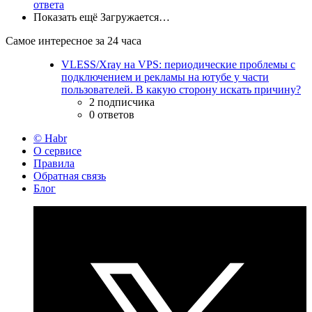
ответа
Показать ещё
Загружается…
Самое интересное за 24 часа
VLESS/Xray на VPS: периодические проблемы с
подключением и рекламы на ютубе у части
пользователей. В какую сторону искать причину?
2 подписчика
0 ответов
© Habr
О сервисе
Правила
Обратная связь
Блог