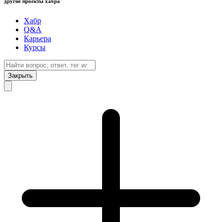
другие проекты хабра
Хабр
Q&A
Карьера
Курсы
Закрыть