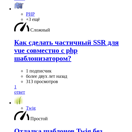
PHP
+3 ещё
Сложный
Как сделать частичный SSR для
vue совместно с php
шаблонизатором?
1 подписчик
более двух лет назад
313 просмотров
1
ответ
Twig
Простой
Отладка шаблонов Twig без