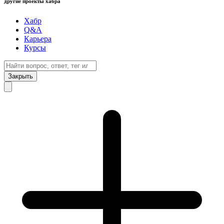
другие проекты хабра
Хабр
Q&A
Карьера
Курсы
Закрыть