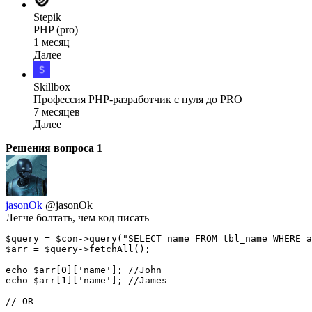
Stepik
PHP (pro)
1 месяц
Далее
Skillbox
Профессия PHP-разработчик с нуля до PRO
7 месяцев
Далее
Решения вопроса
1
jasonOk
@jasonOk
Легче болтать, чем код писать
$query = $con->query("SELECT name FROM tbl_name WHERE a
$arr = $query->fetchAll();

echo $arr[0]['name']; //John

echo $arr[1]['name']; //James

// OR
