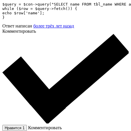
$query = $con->query("SELECT name FROM tbl_name WHERE a
while ($row = $query->fetch()) {

echo $row['name'];

}
Ответ написан
более трёх лет назад
Комментировать
Комментировать
Нравится
1