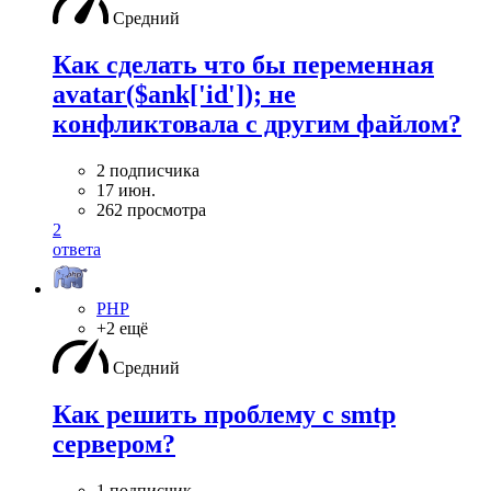
Средний
Как сделать что бы переменная
avatar($ank['id']); не
конфликтовала с другим файлом?
2 подписчика
17 июн.
262 просмотра
2
ответа
PHP
+2 ещё
Средний
Как решить проблему с smtp
сервером?
1 подписчик