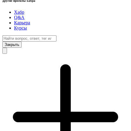
другие проекты хабра
Хабр
Q&A
Карьера
Курсы
Закрыть