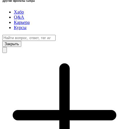
другие проекты хабра
Хабр
Q&A
Карьера
Курсы
Закрыть