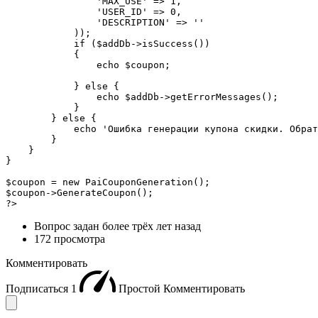
                'MAX_USE' => 1,

                'USER_ID' => 0,

                'DESCRIPTION' => ''

            ));

            if ($addDb->isSuccess())

            {

                echo $coupon;

            } else {

                echo $addDb->getErrorMessages();

            }

        } else {

            echo 'Ошибка генерации купона скидки. Обрат
        }

    }

}

$coupon = new PaiCouponGeneration();

$coupon->GenerateCoupon();

?>
Вопрос задан
более трёх лет назад
172 просмотра
Комментировать
Подписаться
1
Простой
Комментировать