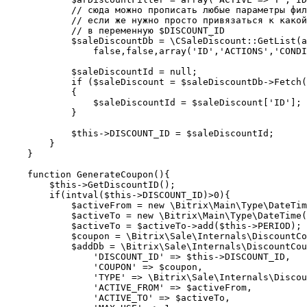
            // сюда можно прописать любые параметры фил
            // если же нужно просто привязаться к какой
            // в переменную $DISCOUNT_ID

            $saleDiscountDb = \CSaleDiscount::GetList(a
                false,false,array('ID','ACTIONS','CONDI
            $saleDiscountId = null;

            if ($saleDiscount = $saleDiscountDb->Fetch(
            {

                $saleDiscountId = $saleDiscount['ID'];

            }

            $this->DISCOUNT_ID = $saleDiscountId;

        }

    }

    function GenerateCoupon(){

        $this->GetDiscountID();

        if(intval($this->DISCOUNT_ID)>0){

            $activeFrom = new \Bitrix\Main\Type\DateTim
            $activeTo = new \Bitrix\Main\Type\DateTime(
            $activeTo = $activeTo->add($this->PERIOD);

            $coupon = \Bitrix\Sale\Internals\DiscountCo
            $addDb = \Bitrix\Sale\Internals\DiscountCou
                'DISCOUNT_ID' => $this->DISCOUNT_ID,

                'COUPON' => $coupon,

                'TYPE' => \Bitrix\Sale\Internals\Discou
                'ACTIVE_FROM' => $activeFrom,

                'ACTIVE_TO' => $activeTo,
