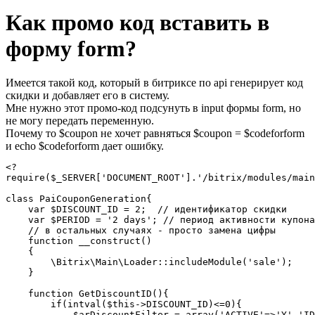
Как промо код вставить в
форму form?
Имеется такой код, который в битриксе по api генерирует код
скидки и добавляет его в систему.
Мне нужно этот промо-код подсунуть в input формы form, но
не могу передать переменную.
Почему то $coupon не хочет равняться $coupon = $codeforform
и echo $codeforform дает ошибку.
<?

require($_SERVER['DOCUMENT_ROOT'].'/bitrix/modules/main
class PaiCouponGeneration{

    var $DISCOUNT_ID = 2;  // идентификатор скидки

    var $PERIOD = '2 days'; // период активности купона
    // в остальных случаях - просто замена цифры

    function __construct()

    {

        \Bitrix\Main\Loader::includeModule('sale');

    }

    function GetDiscountID(){

        if(intval($this->DISCOUNT_ID)<=0){

            $arDiscountFilter = array('ACTIVE'=>'Y','ID