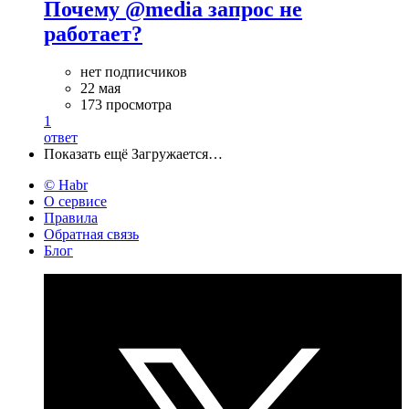
Почему @media запрос не
работает?
нет подписчиков
22 мая
173 просмотра
1
ответ
Показать ещё
Загружается…
© Habr
О сервисе
Правила
Обратная связь
Блог