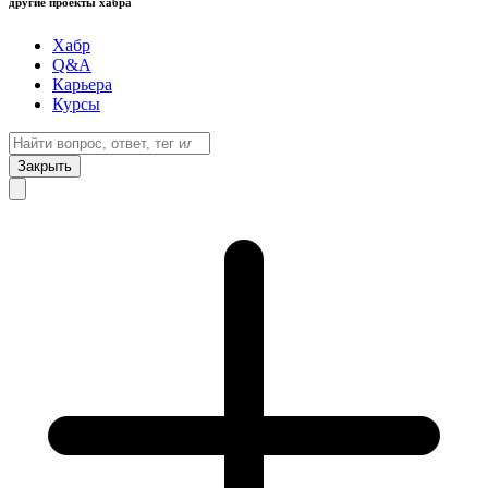
другие проекты хабра
Хабр
Q&A
Карьера
Курсы
Закрыть