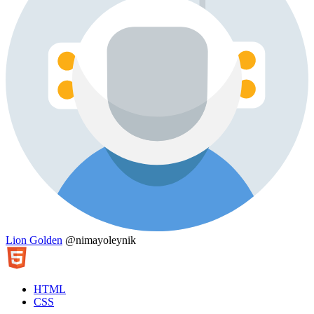
Lion Golden
@nimayoleynik
HTML
CSS