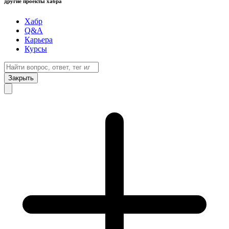
другие проекты хабра
Хабр
Q&A
Карьера
Курсы
Закрыть