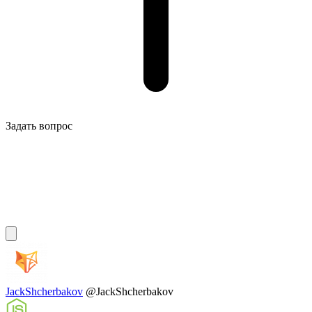
Задать вопрос
JackShcherbakov
@JackShcherbakov