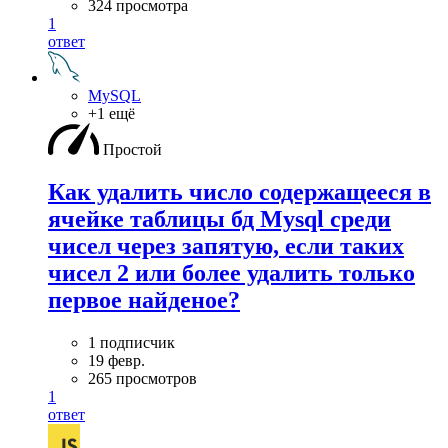
324 просмотра
1
ответ
MySQL
+1 ещё
Простой
Как удалить число содержащееся в
ячейке таблицы бд Mysql среди
чисел через запятую, если таких
чисел 2 или более удалить только
первое найденое?
1 подписчик
19 февр.
265 просмотров
1
ответ