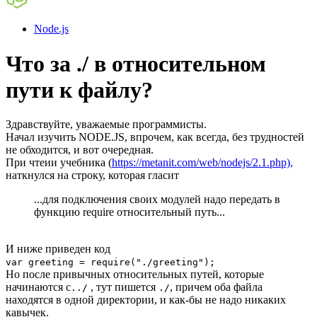
Node.js
Что за ./ в относительном
пути к файлу?
Здравствуйте, уважаемые программисты.
Начал изучить NODE.JS, впрочем, как всегда, без трудностей
не обходится, и вот очередная.
При чтеии учебника (
https://metanit.com/web/nodejs/2.1.php),
наткнулся на строку, которая гласит
...для подключения своих модулей надо передать в
функцию require относительный путь...
И ниже приведен код
var greeting = require("./greeting");
Но после привычных относительных путей, которые
начинаются с
, тут пишется
, причем оба файла
../
./
находятся в одной директории, и как-бы не надо никаких
кавычек.