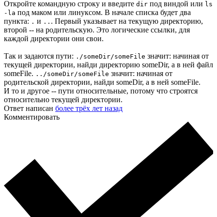
Откройте командную строку и введите
под виндой или
dir
ls
под маком или линуксом. В начале списка будет два
-la
пункта:
и
. Первый указывает на текущую директорию,
.
..
второй -- на родительскую. Это логические ссылки, для
каждой директории они свои.
Так и задаются пути:
значит: начиная от
./someDir/someFile
текущей директории, найди директорию someDir, а в ней файл
someFile.
значит: начиная от
../someDir/someFile
родительской директории, найди someDir, а в ней someFile.
И то и другое -- пути относительные, потому что строятся
относительно текущей директории.
Ответ написан
более трёх лет назад
Комментировать