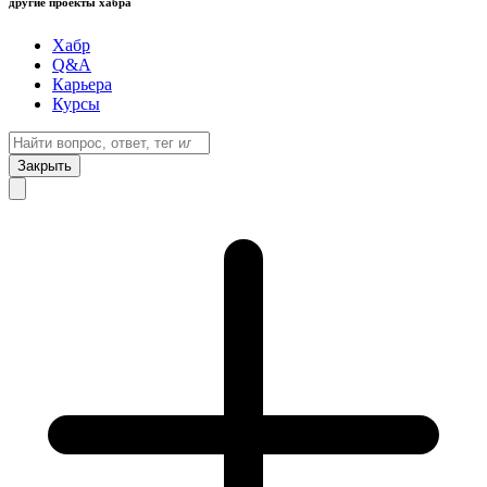
другие проекты хабра
Хабр
Q&A
Карьера
Курсы
Закрыть