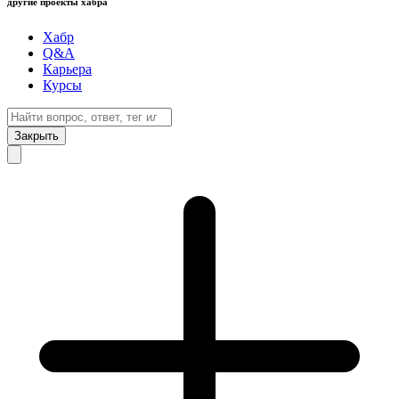
другие проекты хабра
Хабр
Q&A
Карьера
Курсы
Закрыть