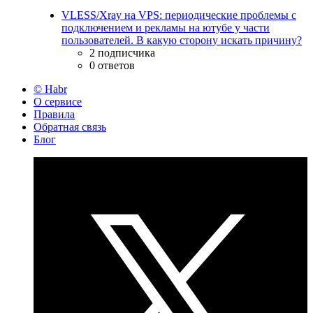
VLESS/Xray на VPS: периодические проблемы с
подключением и рекламы на ютубе у части
пользователей. В какую сторону искать причину?
2 подписчика
0 ответов
© Habr
О сервисе
Правила
Обратная связь
Блог