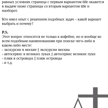
равных условиях страница с первым вариантом title окажется
в выдаче ниже страницы со вторым вариантом title и
наоборот.
Кто имел опыт с решением подобных задач – какой вариант
выбрать и почему?
P.S.
Этот вопрос относится не только к кофейне, но и вообще ко
всем подобным наименованиям при поиске чего-либо в
каком-либо месте:
- экскурсии в москве || экскурсии москва
- автосервис в великих луках || автосервис великие луки
- пляж в островцах || пляж островцы
- и т.д.