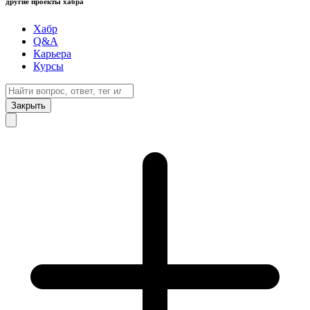
другие проекты хабра
Хабр
Q&A
Карьера
Курсы
Закрыть