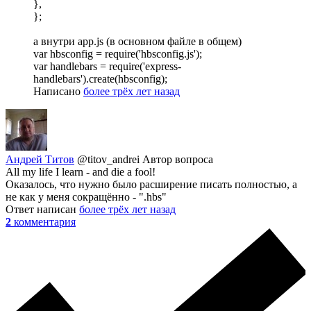
},
};
а внутри app.js (в основном файле в общем)
var hbsconfig = require('hbsconfig.js');
var handlebars = require('express-
handlebars').create(hbsconfig);
Написано
более трёх лет назад
Андрей Титов
@titov_andrei
Автор вопроса
All my life I learn - and die a fool!
Оказалось, что нужно было расширение писать полностью, а
не как у меня сокращённо - ".hbs"
Ответ написан
более трёх лет назад
2
комментария