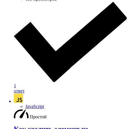
1
ответ
JavaScript
Простой
Как удалить элемент из