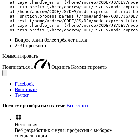
   at Layer.handle_error (/home/andrew/CODE/JS/DEV/node
   at trim_prefix (/home/andrew/CODE/JS/DEV/node-expres
   at /home/andrew/CODE/JS/DEV/node-express-tutorial-bo
   at Function.process_params (/home/andrew/CODE/JS/DEV
   at next (/home/andrew/CODE/JS/DEV/node-express-tutor
   at Layer.handle_error (/home/andrew/CODE/JS/DEV/node
   at trim_prefix (/home/andrew/CODE/JS/DEV/node-expres
Вопрос задан
более трёх лет назад
2231 просмотр
Комментировать
Подписаться
1
Оценить
Комментировать
Facebook
Вконтакте
Twitter
Помогут разобраться в теме
Все курсы
Нетология
Веб-разработчик с нуля: профессия с выбором
специализации