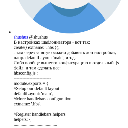
shushus
@shushus
В настройках шаблонизатора - вот так:
create({extname: '.hbs'});
- там через запятую можно добавить доп настройки,
напр. defaultLayout: 'main', и т.д.
Либо вообще вынести конфигурацию в отдельный .js
файл, и там сделать все:
hbsconfig.js :
--------------------------
module.exports = {
//Setup our default layout
defaultLayout: 'main',
//More handlebars configuration
extname: '.hbs',
//Register handlebars helpers
helpers: {
......................................