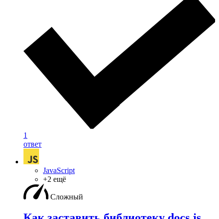
1
ответ
JavaScript
+2 ещё
Сложный
Как заставить библиотеку docs js