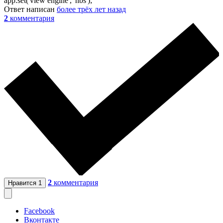
app.set('view engine', 'hbs');
Ответ написан
более трёх лет назад
2
комментария
2
комментария
Нравится
1
Facebook
Вконтакте