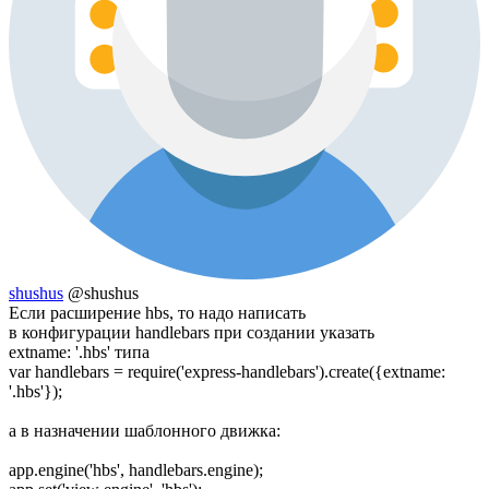
shushus
@shushus
Если расширение hbs, то надо написать
в конфигурации handlebars при создании указать
extname: '.hbs' типа
var handlebars = require('express-handlebars').create({extname:
'.hbs'});
а в назначении шаблонного движка:
app.engine('hbs', handlebars.engine);