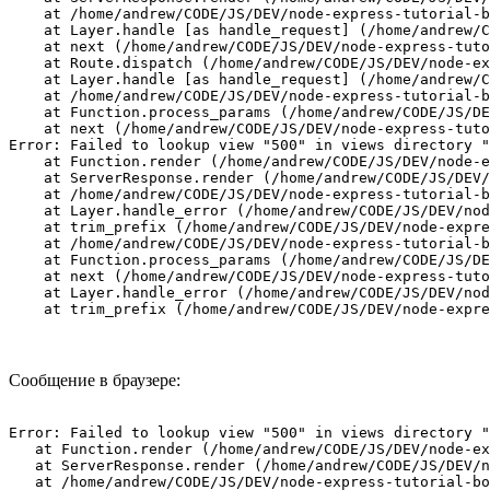
    at /home/andrew/CODE/JS/DEV/node-express-tutorial-b
    at Layer.handle [as handle_request] (/home/andrew/C
    at next (/home/andrew/CODE/JS/DEV/node-express-tuto
    at Route.dispatch (/home/andrew/CODE/JS/DEV/node-ex
    at Layer.handle [as handle_request] (/home/andrew/C
    at /home/andrew/CODE/JS/DEV/node-express-tutorial-b
    at Function.process_params (/home/andrew/CODE/JS/DE
    at next (/home/andrew/CODE/JS/DEV/node-express-tuto
Error: Failed to lookup view "500" in views directory "
    at Function.render (/home/andrew/CODE/JS/DEV/node-e
    at ServerResponse.render (/home/andrew/CODE/JS/DEV/
    at /home/andrew/CODE/JS/DEV/node-express-tutorial-b
    at Layer.handle_error (/home/andrew/CODE/JS/DEV/nod
    at trim_prefix (/home/andrew/CODE/JS/DEV/node-expre
    at /home/andrew/CODE/JS/DEV/node-express-tutorial-b
    at Function.process_params (/home/andrew/CODE/JS/DE
    at next (/home/andrew/CODE/JS/DEV/node-express-tuto
    at Layer.handle_error (/home/andrew/CODE/JS/DEV/nod
    at trim_prefix (/home/andrew/CODE/JS/DEV/node-expre
Сообщение в браузере:
Error: Failed to lookup view "500" in views directory "
   at Function.render (/home/andrew/CODE/JS/DEV/node-ex
   at ServerResponse.render (/home/andrew/CODE/JS/DEV/n
   at /home/andrew/CODE/JS/DEV/node-express-tutorial-bo