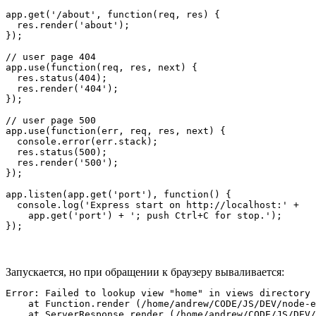
app.get('/about', function(req, res) {

  res.render('about');

});

// user page 404

app.use(function(req, res, next) {

  res.status(404);

  res.render('404');

});

// user page 500

app.use(function(err, req, res, next) {

  console.error(err.stack);

  res.status(500);

  res.render('500');

});

app.listen(app.get('port'), function() {

  console.log('Express start on http://localhost:' + 

    app.get('port') + '; push Ctrl+C for stop.');

});
Запускается, но при обращении к браузеру вываливается:
Error: Failed to lookup view "home" in views directory 
    at Function.render (/home/andrew/CODE/JS/DEV/node-e
    at ServerResponse.render (/home/andrew/CODE/JS/DEV/