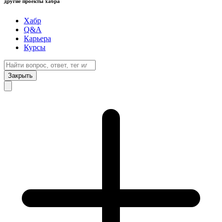
другие проекты хабра
Хабр
Q&A
Карьера
Курсы
Закрыть