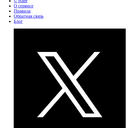
© Habr
О сервисе
Правила
Обратная связь
Блог