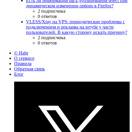
Есть ли информация бага дублирования select при
динамическом изменении options в Firefox?
2 подписчика
0 ответов
VLESS/Xray на VPS: периодические проблемы с
подключением и рекламы на ютубе у части
пользователей. В какую сторону искать причину?
2 подписчика
0 ответов
© Habr
О сервисе
Правила
Обратная связь
Блог