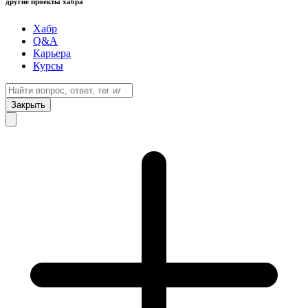
другие проекты хабра
Хабр
Q&A
Карьера
Курсы
Закрыть