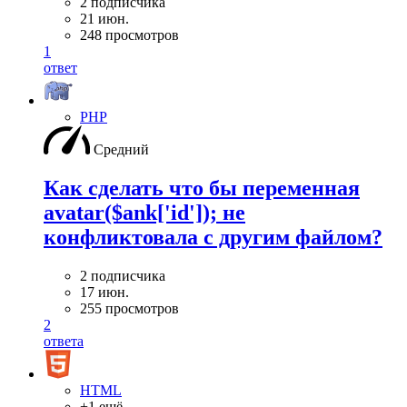
2 подписчика
21 июн.
248 просмотров
1
ответ
PHP
Средний
Как сделать что бы переменная
avatar($ank['id']); не
конфликтовала с другим файлом?
2 подписчика
17 июн.
255 просмотров
2
ответа
HTML
+1 ещё