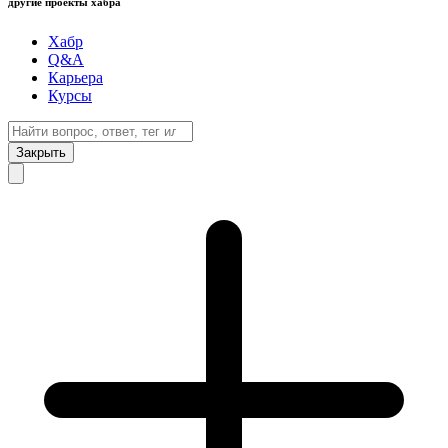
другие проекты хабра
Хабр
Q&A
Карьера
Курсы
Закрыть