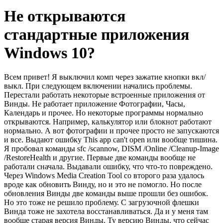
Не открываются
стандартные приложения
Windows 10?
Всем привет! Я выключил комп через зажатие кнопки вкл/
выкл. При следующем включении начались проблемы.
Перестали работать некоторые встроенные приложения от
Винды. Не работает приложение Фотографии, Часы,
Календарь и прочее. Но некоторые программы нормально
открываются. Например, калькулятор или блокнот работают
нормально. А вот фотографии и прочее просто не запускаются
и все. Выдают ошибку This app can't open или вообще тишина.
Я пробовал команды sfc /scannow, DISM /Online /Cleanup-Image
/RestoreHealth и другие. Первые две команды вообще не
работали сначала. Выдавали ошибку, что что-то повреждено.
Через Windows Media Creation Tool со второго раза удалось
вроде как обновить Винду, но и это не помогло. Но после
обновления Винды две команды выше прошли без ошибок.
Но это тоже не решило проблему. С загрузочной флешки
Винда тоже не захотела восстанавливаться. Да и у меня там
вообще старая версия Винды. Ту версию Винды, что сейчас