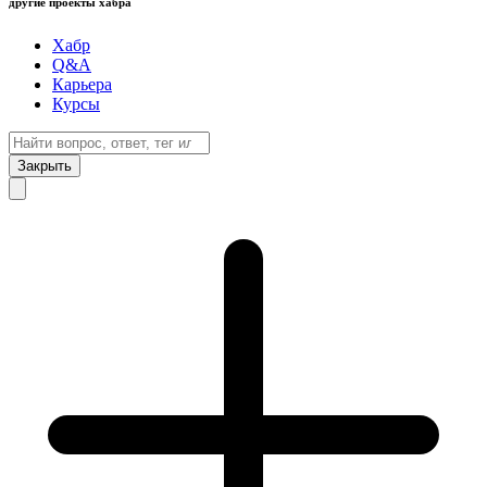
другие проекты хабра
Хабр
Q&A
Карьера
Курсы
Закрыть