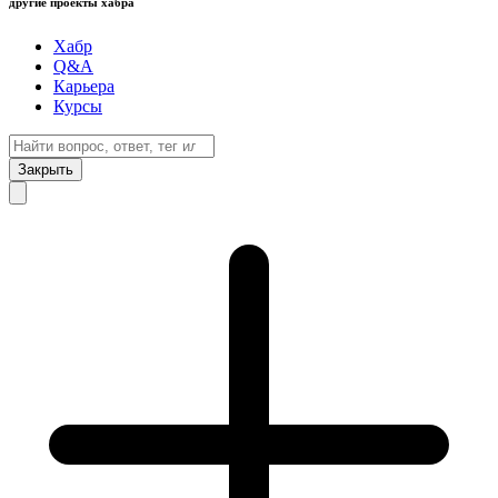
другие проекты хабра
Хабр
Q&A
Карьера
Курсы
Закрыть