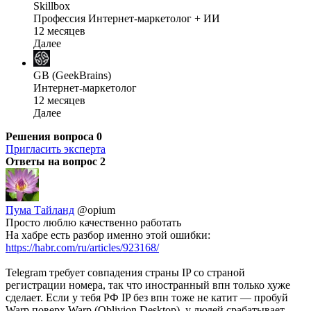
Skillbox
Профессия Интернет-маркетолог + ИИ
12 месяцев
Далее
GB (GeekBrains)
Интернет-маркетолог
12 месяцев
Далее
Решения вопроса
0
Пригласить эксперта
Ответы на вопрос
2
Пума Тайланд
@opium
Просто люблю качественно работать
На хабре есть разбор именно этой ошибки:
https://habr.com/ru/articles/923168/
Telegram требует совпадения страны IP со страной
регистрации номера, так что иностранный впн только хуже
сделает. Если у тебя РФ IP без впн тоже не катит — пробуй
Warp поверх Warp (Oblivion Desktop), у людей срабатывает.