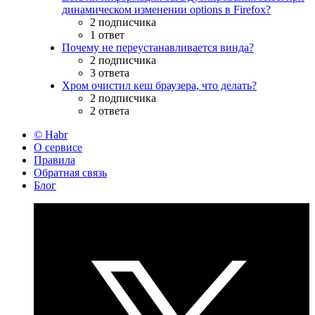
динамическом изменении options в Firefox?
2 подписчика
1 ответ
Почему не переустанавливается винда?
2 подписчика
3 ответа
Хром очистил кеш браузера, что делать?
2 подписчика
2 ответа
© Habr
О сервисе
Правила
Обратная связь
Блог