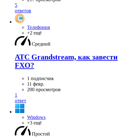
5
ответов
Телефония
+2 ещё
Средний
АТС Grandstream, как завести
FXO?
1 подписчик
11 февр.
200 просмотров
1
ответ
Windows
+3 ещё
Простой