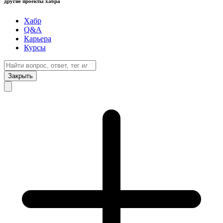
другие проекты хабра
Хабр
Q&A
Карьера
Курсы
Закрыть