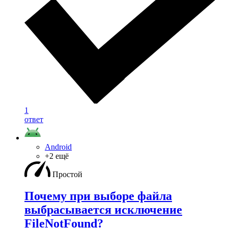
1
ответ
Android
+2 ещё
Простой
Почему при выборе файла
выбрасывается исключение
FileNotFound?