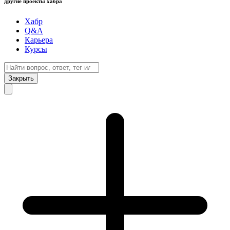
другие проекты хабра
Хабр
Q&A
Карьера
Курсы
Закрыть