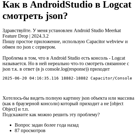
Как в AndroidStudio в Logcat
смотреть json?
Здравствуйте. У меня установлен Android Studio Meerkat
Feature Drop | 2024.3.2
Пишу простое приложение, использую Capacitor webview и
обмен по json с сервером.
Проблема в том, что в Android Studio есть консоль - Logcat
называется. Но в ней нереально что-то смотреть связанное с
json т.к. в ответ (в js console.log(response)) приходит
2025-06-20 04:16:35.116 18882-18882 Capacitor/Console  
Хотелось-бы видеть полную картину json объекта или массива
(как в браузерной консоли) который приходит а не [object
Object] и т.п.
Подскажите как можно решить эту проблему?
Вопрос задан
более года назад
87 просмотров