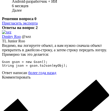
Android-разработчик + ИИ
6 месяцев
Далее
Решения вопроса
0
Пригласить эксперта
Ответы на вопрос
2
Dmitry Roo
@xez
TL Junior Roo
Видимо, вы логируете объект, а вам нужно сначала объект
превратить в джейсон-строку, а затем строку передать логеру.
Примерно так это делается:
Gson gson = new Gson();

String json = gson.toJson(myObj);
Ответ написан
более года назад
Комментировать