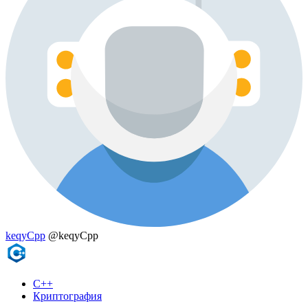
keqyCpp
@keqyCpp
C++
Криптография