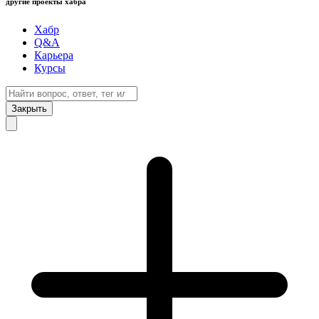
другие проекты хабра
Хабр
Q&A
Карьера
Курсы
Закрыть