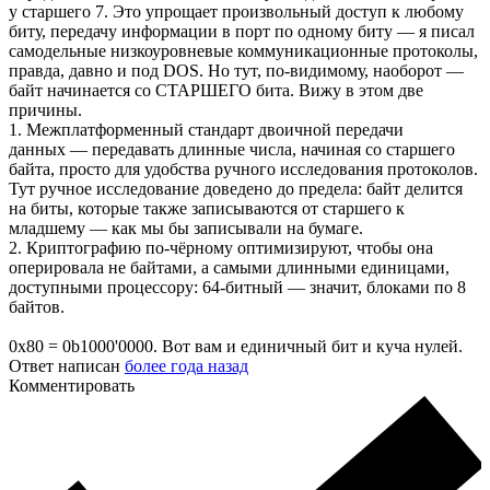
у старшего 7. Это упрощает произвольный доступ к любому
биту, передачу информации в порт по одному биту — я писал
самодельные низкоуровневые коммуникационные протоколы,
правда, давно и под DOS. Но тут, по-видимому, наоборот —
байт начинается со СТАРШЕГО бита. Вижу в этом две
причины.
1. Межплатформенный стандарт двоичной передачи
данных — передавать длинные числа, начиная со старшего
байта, просто для удобства ручного исследования протоколов.
Тут ручное исследование доведено до предела: байт делится
на биты, которые также записываются от старшего к
младшему — как мы бы записывали на бумаге.
2. Криптографию по-чёрному оптимизируют, чтобы она
оперировала не байтами, а самыми длинными единицами,
доступными процессору: 64-битный — значит, блоками по 8
байтов.
0x80 = 0b1000'0000. Вот вам и единичный бит и куча нулей.
Ответ написан
более года назад
Комментировать