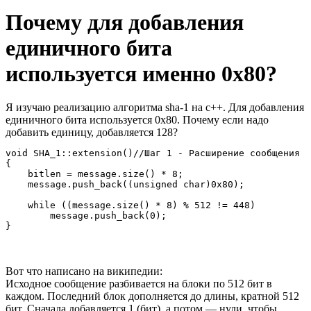
Почему для добавления
единичного бита
используется именно 0x80?
Я изучаю реализацию алгоритма sha-1 на с++. Для добавления
единичного бита используется 0x80. Почему если надо
добавить единицу, добавляется 128?
void SHA_1::extension()//Шаг 1 - Расширение сообщения  
{

    bitlen = message.size() * 8;                       
    message.push_back((unsigned char)0x80);            
    while ((message.size() * 8) % 512 != 448)          
        message.push_back(0);                          
}
Вот что написано на википедии:
Исходное сообщение разбивается на блоки по 512 бит в
каждом. Последний блок дополняется до длины, кратной 512
бит. Сначала добавляется 1 (бит), а потом — нули, чтобы