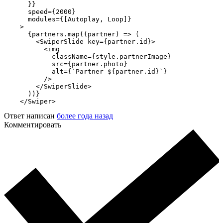
      }}

      speed={2000}

      modules={[Autoplay, Loop]}

    >

      {partners.map((partner) => (

        <SwiperSlide key={partner.id}>

          <img

            className={style.partnerImage}

            src={partner.photo}

            alt={`Partner ${partner.id}`}

          />

        </SwiperSlide>

      ))}

    </Swiper>
Ответ написан
более года назад
Комментировать