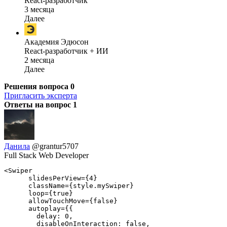
React-разработчик
3 месяца
Далее
Академия Эдюсон
React-разработчик + ИИ
2 месяца
Далее
Решения вопроса
0
Пригласить эксперта
Ответы на вопрос
1
Данила
@grantur5707
Full Stack Web Developer
<Swiper

      slidesPerView={4}

      className={style.mySwiper}

      loop={true}

      allowTouchMove={false}

      autoplay={{

        delay: 0,

        disableOnInteraction: false,
