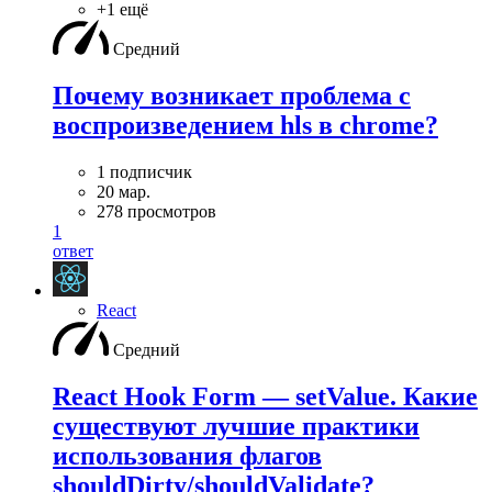
+1 ещё
Средний
Почему возникает проблема с
воспроизведением hls в chrome?
1 подписчик
20 мар.
278 просмотров
1
ответ
React
Средний
React Hook Form — setValue. Какие
существуют лучшие практики
использования флагов
shouldDirty/shouldValidate?