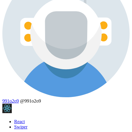
991o2o9
@991o2o9
React
Swiper