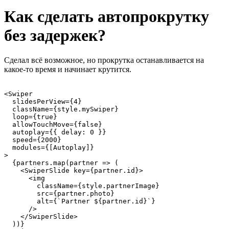
Как сделать автопрокрутку
без задержек?
Сделал всё возможное, но прокрутка останавливается на
какое-то время и начинает крутится.
<Swiper

  slidesPerView={4}

  className={style.mySwiper}

  loop={true}

  allowTouchMove={false}

  autoplay={{ delay: 0 }}

  speed={2000}

  modules={[Autoplay]}

>

  {partners.map(partner => (

    <SwiperSlide key={partner.id}>

      <img

        className={style.partnerImage}

        src={partner.photo}

        alt={`Partner ${partner.id}`}

      />

    </SwiperSlide>

  ))}
