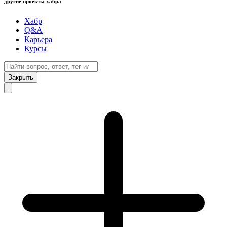
другие проекты хабра
Хабр
Q&A
Карьера
Курсы
Закрыть