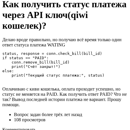
Как получить статус платежа
через API ключ(qiwi
кошелек)?
Делаю вроде правильно, но получаю всё время только один
ответ статуса платежа WATING
status, response = conn.check_bill(bill_id)

if status == "PAID":

    conn.remove_bill(bill_id)

    print("Счёт закрыт!")

else:

    print("Текущий статус платежа:", status)
Оплачиваю с киви кошелька, оплата проходит успешно, но
статус не меняется на PAID. Как получить ответ PAID? Что не
так? Вывод последней истории платежа не вариант. Прошу
помощи.
Вопрос задан
более трёх лет назад
108 просмотров
Комментировать