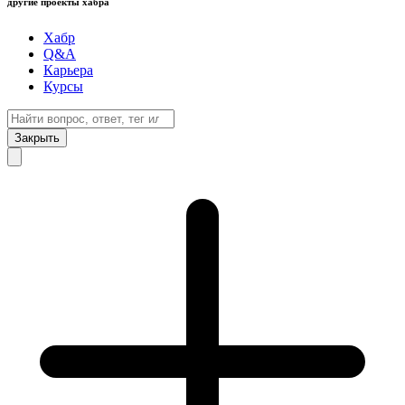
другие проекты хабра
Хабр
Q&A
Карьера
Курсы
Закрыть