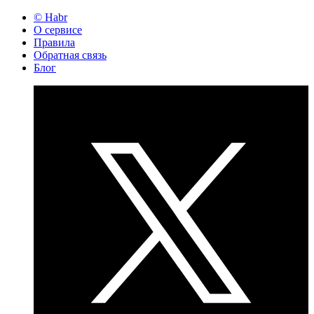
© Habr
О сервисе
Правила
Обратная связь
Блог