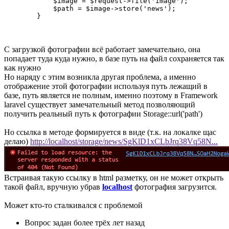
            $image = $request->file('image');

            $path = $image->store('news');

        }
С загрузкой фотографии всё работает замечательно, она
попадает туда куда нужно, в базе путь на файл сохраняется так
как нужно
Но наряду с этим возникла другая проблема, а именно
отображение этой фотографии используя путь лежащий в
базе, путь является не полным, именно поэтому в Framework
laravel существует замечательный метод позволяющий
получить реальный путь к фотографии Storage::url('path')
Но ссылка в методе формируется в виде (т.к. на локалке щас
делаю)
http://localhost/storage/news/SgKlD1xCLbJrq38Vq58N...
Встраивая такую ссылку в html разметку, он не может открыть
такой файл, вручную убрав
localhost
фотография загрузится.
Может кто-то сталкивался с проблемой
Вопрос задан
более трёх лет назад