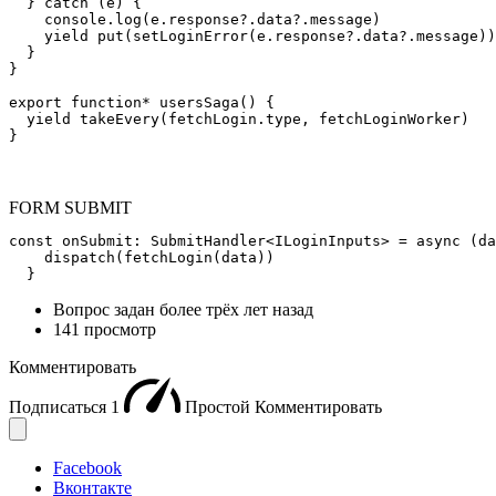
  } catch (e) {

    console.log(e.response?.data?.message)

    yield put(setLoginError(e.response?.data?.message))

  }

}

export function* usersSaga() {

  yield takeEvery(fetchLogin.type, fetchLoginWorker)

}
FORM SUBMIT
const onSubmit: SubmitHandler<ILoginInputs> = async (da
    dispatch(fetchLogin(data))

  }
Вопрос задан
более трёх лет назад
141 просмотр
Комментировать
Подписаться
1
Простой
Комментировать
Facebook
Вконтакте