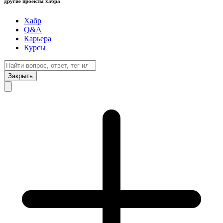
другие проекты хабра
Хабр
Q&A
Карьера
Курсы
Закрыть