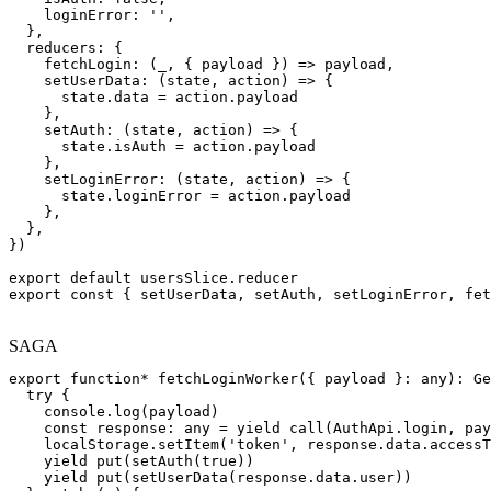
    loginError: '',

  },

  reducers: {

    fetchLogin: (_, { payload }) => payload,

    setUserData: (state, action) => {

      state.data = action.payload

    },

    setAuth: (state, action) => {

      state.isAuth = action.payload

    },

    setLoginError: (state, action) => {

      state.loginError = action.payload

    },

  },

})

export default usersSlice.reducer

export const { setUserData, setAuth, setLoginError, fet
SAGA
export function* fetchLoginWorker({ payload }: any): Ge
  try {

    console.log(payload)

    const response: any = yield call(AuthApi.login, pay
    localStorage.setItem('token', response.data.accessT
    yield put(setAuth(true))

    yield put(setUserData(response.data.user))
